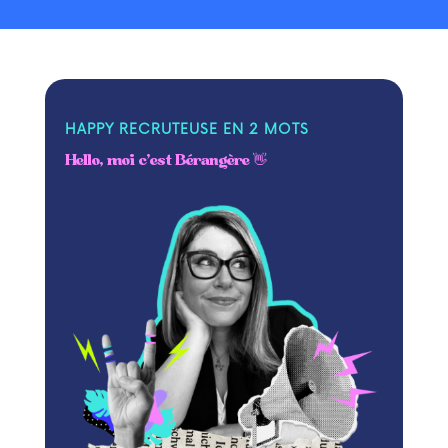
HAPPY RECRUTEUSE EN 2 MOTS
Hello, moi c’est Bérangère 👋